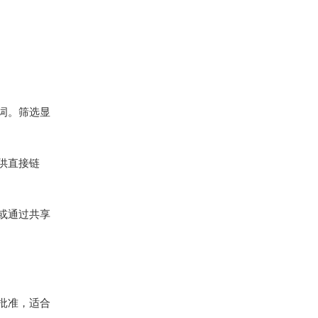
键词。筛选显
供直接链
或通过共享
批准，适合