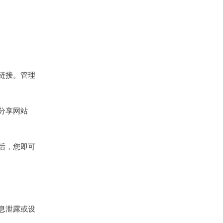
链接。管理
组分享网站
后，您即可
息泄露或设