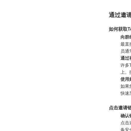
通过邀
如何获取T
向群
最直
员通
通过
许多
上。
使用
如果
快速
点击邀请
确认
点击
备安