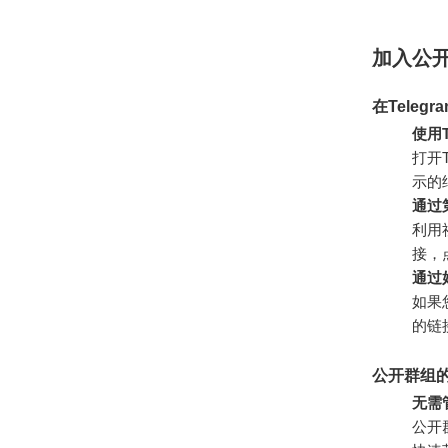
加入公
在Tele
使用T
打开
示的
通过
利用
接，
通过
如果
的链
公开群组
无需
公开