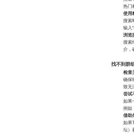
热门
使用
搜索
输入
浏览
搜索
介，
找不到群
检查
确保
致无
尝试
如果
例如
借助
如果
坛）