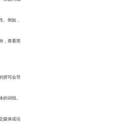
性。例如，
称，查看简
的拼写会导
体的词组。
社交媒体或论