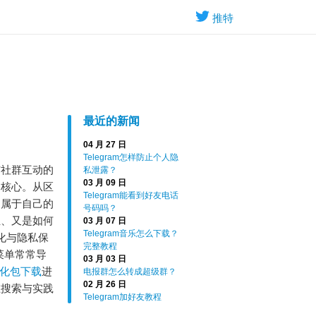
推特
最近的新闻
04 月 27 日
Telegram怎样防止个人隐
与社群互动的
私泄露？
03 月 09 日
的核心。从区
Telegram能看到好友电话
到属于自己的
号码吗？
组、又是如何
03 月 07 日
Telegram音乐怎么下载？
化与隐私保
完整教程
菜单常常导
03 月 03 日
文汉化包下载
进
电报群怎么转成超级群？
02 月 26 日
在搜索与实践
Telegram加好友教程