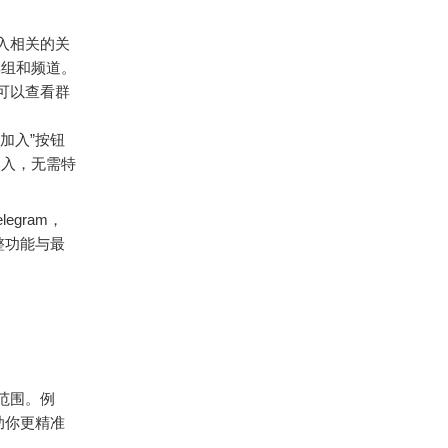
输入相关的关
开群组和频道。
你可以查看群
加入”按钮
加入，无需特
gram，
整功能与最
索范围。例
助你更精准