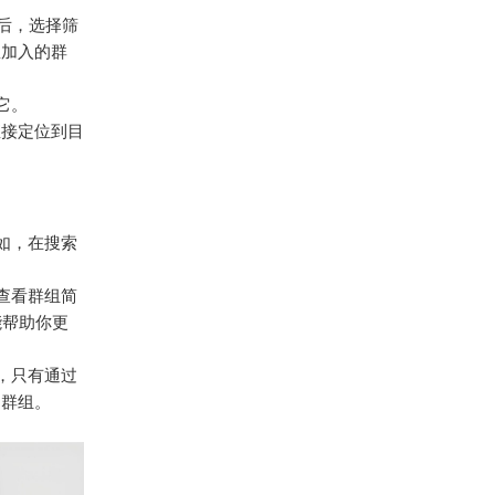
词后，选择筛
想加入的群
它。
直接定位到目
如，在搜索
查看群组简
能帮助你更
，只有通过
的群组。