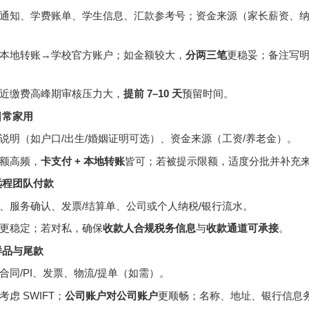
通知、学费账单、学生信息、汇款参考号；资金来源（家长薪资、纳
本地转账→学校官方账户；如金额较大，
分两三笔
更稳妥；备注写
。
近缴费高峰期审核压力大，
提前 7–10 天
预留时间。
日常家用
说明（如户口/出生/婚姻证明可选）、资金来源（工资/养老金）。
额高频，
卡支付 + 本地转账
皆可；若被提示限额，适度分批并补充
远程团队付款
、服务确认、发票/结算单、公司或个人纳税/银行流水。
更稳定；若对私，确保
收款人合规税务信息
与
收款通道可承接
。
样品与尾款
合同/PI、发票、物流/提单（如需）。
虑 SWIFT；
公司账户对公司账户
更顺畅；名称、地址、银行信息