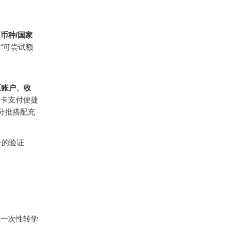
币种/国家
“可尝试额
至账户、收
：卡支付便捷
，分批搭配充
号的验证
额一次性转学