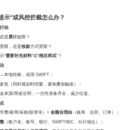
提示”或风控拦截怎么办？
行动
还是
累计
超限？
受限，还是
收款
方式受限？
示“
需要补充材料
”或“
稍后再试
”？
法
→本地转账，或用 SWIFT；
多笔（同时规划时间窗，避免叠加触发）；
金来源/用途证明，一次性准备齐全，减少往返。
点
学费/家用/采购/薪资等）+
金额合理由
（账单、合同、订单）；
整
（账户名、账号、银行、SWIFT/BIC、分行地址）；