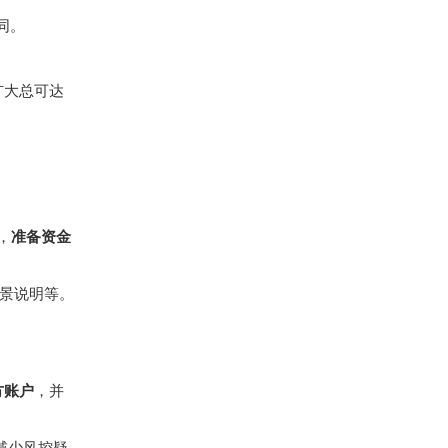
同。
扩大总可达
，
准备资金
背景说明等。
方账户
，并
减少风控疑