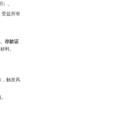
证明）。
、受益所有
明、存款证
键材料。
款，触发风
值。