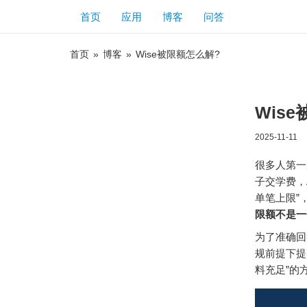
首页
应用
博客
问答
首页
»
博客
»
Wise被限额怎么解?
Wis
2025-11-11
很多人第一次
子交学费，
单笔上限”
限额不是一
为了准确回
规前提下提
料充足”的