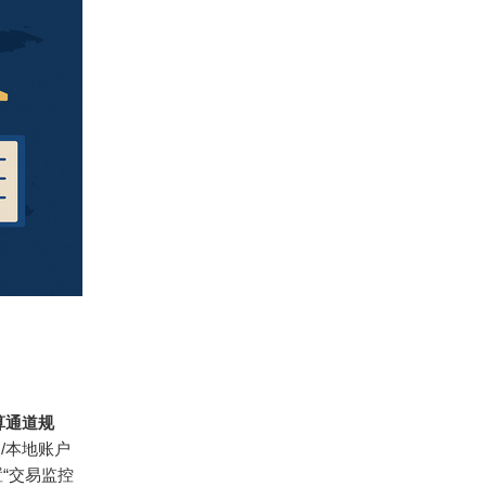
算通道规
/本地账户
置“交易监控