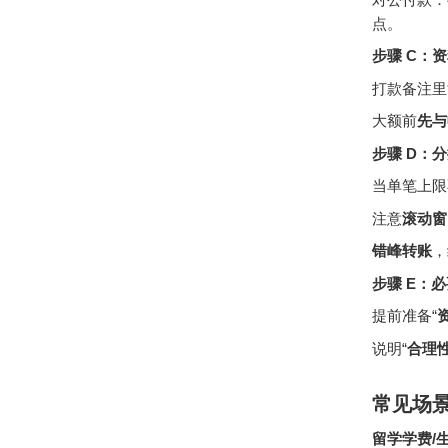
点。
步骤 C：资
打款备注里
大额前
先与
步骤 D：
当单笔上限
注意
滚动窗
错峰转账
，
步骤 E：
提前准备“
说明“
合理
常见场
留学学费/