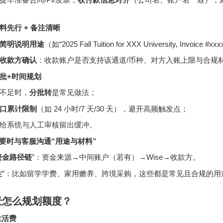
料先行 + 备注清晰
简明说明用途
（如“2025 Fall Tuition for XXX University, Invoice #x
收款方确认
：收款账户是否支持该通道/币种、对方入账上限与合规
分批+时间规划
不足时，
分批转
是常见做法；
口累计限制
（如 24 小时/7 天/30 天），避开高频触发点；
给系统与人工审核留出缓冲。
必要时与客服沟通“用途与材料”
资金路径链
”：资金来源→中间账户（若有）→Wise→收款方。
性
”：比如留学学费、家用赡养、跨境采购，这些都是常见且合规的用
景怎么规划额度？
生活费