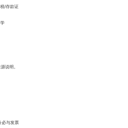
税/存款证
明学
来源说明。
务必与发票