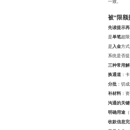
一致。
被“限额
先读提示再
是
单笔
超限
是
入金
方式
系统是否提
三种常用解
换通道
：卡
分批
：切成
补材料
：资
沟通的关键
明确用途
（
收款信息完