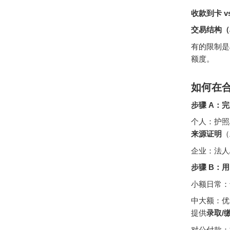
收款到卡 v
交易结构（
有的限制是
额度。
如何在合
步骤 A：
个人：护照
来源证明
（
企业：法人
步骤 B：
小额日常：
中大额：优
提供
录取/
对公付款：