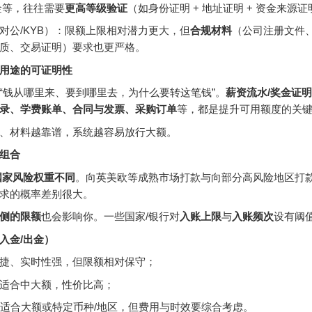
金等，往往需要
更高等级验证
（如身份证明 + 地址证明 + 资金来源
对公/KYB）：限额上限相对潜力更大，但
合规材料
（公司注册文件
质、交易证明）要求也更严格。
用途的可证明性
“钱从哪里来、要到哪里去，为什么要转这笔钱”。
薪资流水/奖金证
录、学费账单、合同与发票、采购订单
等，都是提升可用额度的关
、材料越靠谱，系统越容易放行大额。
组合
国家风险权重不同
。向英美欧等成熟市场打款与向部分高风险地区打
求的概率差别很大。
侧的限额
也会影响你。一些国家/银行对
入账上限
与
入账频次
设有阈
入金/出金）
捷、实时性强，但限额相对保守；
适合中大额，性价比高；
适合大额或特定币种/地区，但费用与时效要综合考虑。