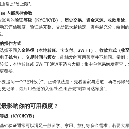
层通常是“硬上限”。
se 内部风控参数
于你账号的
验证等级（KYC/KYB）、历史交易、资金来源、收款用途、
动态评估额度。验证越完整、交易记录越稳定、资料越充分，给到的
高。
的操作方式
选择不同
入金路径（本地转账、卡支付、SWIFT）、收款方式（收
电子钱包）、交易时间与频次
，能触发的可用额度并不相同。举例
较低，本地转账或 SWIFT 通道更适合大额；集中单笔易触发审查
更稳妥。
不要追问一个“绝对数字”。正确做法是：先看国家与通道，再看你账
历史记录，最后用合适的入金/出金组合去“测算可达额度”。
素最影响你的可用额度？
等级（KYC/KYB）
基础验证通常可以满足一般留学、家用、旅行等资金需求；若要大