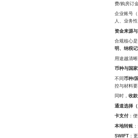
费/购房订
企业账号（
人、业务性
资金来源与
合规核心是
明、纳税记
用途越清晰
币种与国家
不同
币种/
控与材料要
同时，
收款
通道选择（
卡支付
：便
本地转账
：
SWIFT
：更