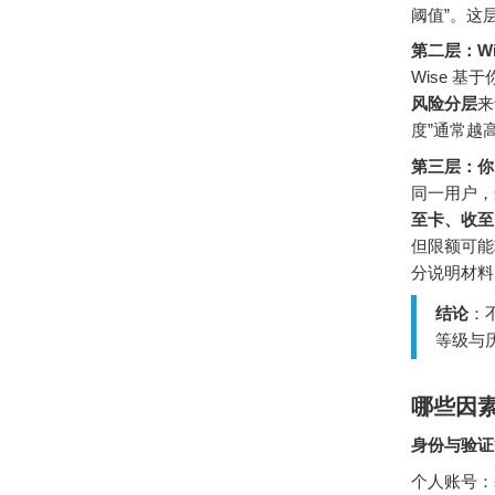
阈值”。这
第二层：Wi
Wise 基
风险分层
来
度”通常越
第三层：你
同一用户，
至卡、收至
但限额可能
分说明材料
结论
：
等级与
哪些因
身份与验证
个人账号：