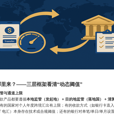
哪里来？——三层框架看清“动态阈值”
管与通道上限
款产品都要遵循
本地监管（发起地） + 目的地监管（落地国） + 清
有的国家对个人年度跨境汇出有上限；有的收款方式（如银行卡直入
IFT 电汇）本身存在技术或合规阈值；还有的银行对单笔/单日/单月设