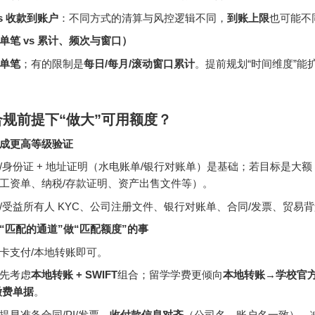
s 收款到账户
：不同方式的清算与风控逻辑不同，
到账上限
也可能不
单笔 vs 累计、频次与窗口）
单笔
；有的限制是
每日/每月/滚动窗口累计
。提前规划“时间维度”能
规前提下“做大”可用额度？
完成更高等级验证
/身份证 + 地址证明（水电账单/银行对账单）是基础；若目标是大额
工资单、纳税/存款证明、资产出售文件等）。
/受益所有人 KYC、公司注册文件、银行对账单、合同/发票、贸易
用“匹配的通道”做“匹配额度”的事
卡支付/本地转账即可。
先考虑
本地转账 + SWIFT
组合；留学学费更倾向
本地转账→学校官
缴费单据
。
提早准备合同/PI/发票，
收付款信息对齐
（公司名、账户名一致），