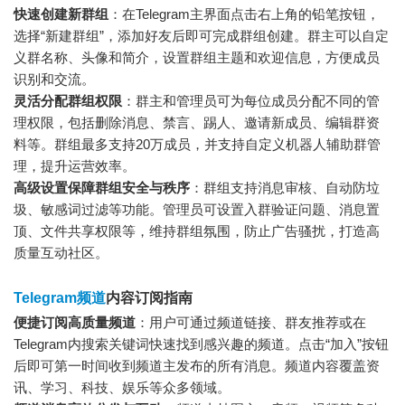
快速创建新群组
：在Telegram主界面点击右上角的铅笔按钮，
选择“新建群组”，添加好友后即可完成群组创建。群主可以自定
义群名称、头像和简介，设置群组主题和欢迎信息，方便成员
识别和交流。
灵活分配群组权限
：群主和管理员可为每位成员分配不同的管
理权限，包括删除消息、禁言、踢人、邀请新成员、编辑群资
料等。群组最多支持20万成员，并支持自定义机器人辅助群管
理，提升运营效率。
高级设置保障群组安全与秩序
：群组支持消息审核、自动防垃
圾、敏感词过滤等功能。管理员可设置入群验证问题、消息置
顶、文件共享权限等，维持群组氛围，防止广告骚扰，打造高
质量互动社区。
Telegram频道
内容订阅指南
便捷订阅高质量频道
：用户可通过频道链接、群友推荐或在
Telegram内搜索关键词快速找到感兴趣的频道。点击“加入”按钮
后即可第一时间收到频道主发布的所有消息。频道内容覆盖资
讯、学习、科技、娱乐等众多领域。