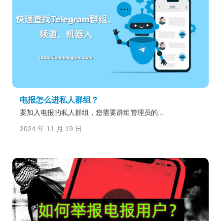
电报怎么进私人群组？
要加入电报的私人群组，您需要群组管理员的...
2024 年 11 月 19 日