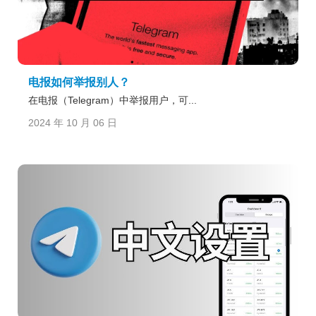
电报如何举报别人？
在电报（Telegram）中举报用户，可...
2024 年 10 月 06 日