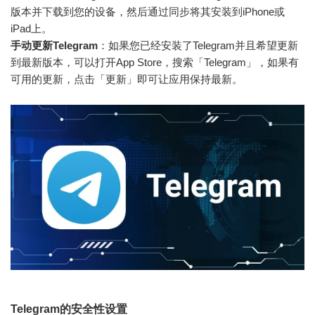
版本并下载到您的设备，然后通过同步将其安装到iPhone或
iPad上。
手动更新Telegram
：如果您已经安装了Telegram并且希望更新
到最新版本，可以打开App Store，搜索「Telegram」，如果有
可用的更新，点击「更新」即可让应用保持最新。
Telegram的安全性设置