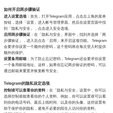
如何开启两步骤验证
进入设置选项
：首先，打开Telegram应用，点击左上角的菜单
按钮，选择「设置」进入帐号管理界面。然后在设置页面中找
到「隐私与安全」，点击进入安全选项。
启用
两步骤验证
：在「隐私与安全」界面中，找到并选择「两
步骤验证」，进入后点击「启用」来开启这项功能。 Telegram
会要求你设置一个额外的密码，这个密码将在每次登入时提供
额外的保护。
设置备用邮箱
：为了防止忘记密码，Telegram还会要求你设置
一个备用邮箱地址。这样，如果你忘记两步验证的密码，可以
通过邮箱来重置并恢复帐号安全。
Telegram的隐私设定选项
控制谁可以查看你的资料
：在「隐私与安全」设置中，你可以
选择控制谁能查看你的个人资料。例如，你可以设置谁可以看
到你的电话号码、最后上线时间、以及你的头像。这些设置有
助于保护你的隐私，避免不必要的陌生人访问你的资料。