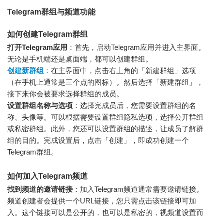
Telegram群组与频道功能
如何创建Telegram群组
打开Telegram应用
：首先，启动Telegram应用并进入主界面。
无论是手机端还是桌面端，都可以创建群组。
创建新群组
：在主界面中，点击右上角的「新建群组」选项
（在手机上通常是三个点的图标）。然后选择「新建群组」，
接下来你会被要求选择群组的成员。
设置群组名称与选项
：选择完成员后，您需要设置群组的名
称、头像等。可以根据需要设置群组隐私选项，选择公开群组
或私密群组。此外，您还可以设置群组的描述，让成员了解群
组的目的。完成设置后，点击「创建」，即成功创建一个
Telegram群组。
如何加入Telegram频道
找到频道的邀请链接
：加入Telegram频道通常需要邀请链接。
频道创建者会提供一个URL链接，您只需点击该链接即可加
入。这个链接可以是公开的，也可以是私密的，视频道设置而