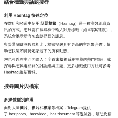
結合標籤與話題搜尋
利用 Hashtag 快速定位
在群組和頻道中使用
話題標籤
（Hashtag）是一種高效組織資
訊的方式。您只需在搜尋框中輸入對應標籤（如
#專案進度
），
系統會展示所有包含該標籤的訊息。
與普通關鍵詞搜尋相比，標籤搜尋具有更高的主題聚合度，幫
助您快速瀏覽特定話題下的所有動態。
您也可以在主介面輸入
#
字首來檢視系統推薦的熱門標籤，或
探尋與您興趣相關的討論組與主題。更多標籤使用方法可參考
Hashtag 維基百科。
搜尋圖片與檔案
多媒體型別篩選
面對大量
圖片
、
影片
和
檔案
等檔案，Telegram提供
了
has:photo
、
has:video
、
has:document
等過濾器，幫助您精