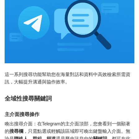
這一系列搜尋功能幫助您在海量對話和資料中高效檢索所需資
訊，大幅提升溝通與協作效率。
全域性搜尋關鍵詞
主介面搜尋操作
喚出搜尋介面：在Telegram的主介面頂部，您會看到一個顯著
的
搜尋欄
，只需點選或輕觸該區域即可喚出鍵盤輸入介面。無
論是
聯絡人
、
群組
、
頻道
還是歷史訊息中的
關鍵詞
，都可在此