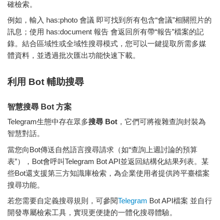
確檢索。
例如，輸入
has:photo 會議
即可找到所有包含“會議”相關照片的
訊息；使用
has:document 報告
會返回所有帶“報告”檔案的記
錄。結合區域性或全域性搜尋模式，您可以一鍵提取所需多媒
體資料，並透過批次匯出功能快速下載。
利用 Bot 輔助搜尋
智慧搜尋 Bot 方案
Telegram生態中存在眾多
搜尋 Bot
，它們可將複雜查詢封裝為
智慧對話。
當您向Bot傳送自然語言搜尋請求（如“查詢上週討論的預算
表”），Bot會呼叫Telegram Bot API並返回結構化結果列表。某
些Bot還支援第三方知識庫檢索，為企業使用者提供跨平臺檔案
搜尋功能。
若您需要自定義搜尋規則，可參閱
Telegram
Bot API檔案 並自行
開發專屬檢索工具，實現更便捷的一體化搜尋體驗。