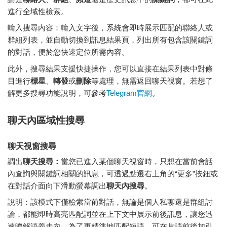
進行全域性檢索。
輸入搜尋內容：輸入文字後，系統會即時展示匹配的聯絡人或
群組列表，並自動切換到訊息結果頁，列出所有包含該關鍵詞
的對話，便於您快速定位所需內容。
此外，搜尋結果支援快捷操作，您可以直接在結果列表中對條
目進行
標星
、
轉發
或
刪除
等處理，無需返回聊天視窗。若想了
解更多搜尋功能說明，可參考
Telegram官網
。
聊天內區域性搜尋
聊天視窗搜尋
調出
聊天搜尋：
當您已進入某個聊天視窗時，只想在當前會話
內查詢與關鍵詞相關的訊息，可透過點選右上角的“更多”按鈕或
在對話介面向下滑動螢幕調出
聊天內搜尋
。
說明：該模式下僅檢索當前對話，無論是個人私聊還是群組討
論，都能即時高亮匹配詞並在上下文中展示前後訊息，讓您迅
速瞭解語義走向。為了更精準地匹配短語，可在片語前後加引