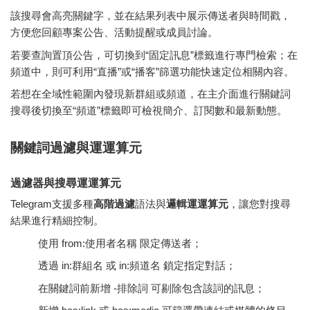
該搜尋會高亮關鍵字，並在結果列表中展示傳送者與時間戳，
方便您回顧專案公告、活動提醒或成員討論。
若要查詢置頂公告，可切換到“固定訊息”標籤進行專門檢索；在
頻道中，則可利用“直播”或“播客”篩選功能快速定位相關內容。
若想在全域性範圍內發現新群組或頻道，在主介面進行關鍵詞
搜尋後切換至“頻道”標籤即可檢視簡介、訂閱數和最新動態。
關鍵詞過濾與運運算元
過濾器與搜尋運運算元
Telegram支援多種
高階過濾
語法與
邏輯運運算元
，讓您對搜尋
結果進行精細控制。
使用
from:使用者名稱
限定傳送者；
透過
in:群組名
或
in:頻道名
鎖定指定對話；
在關鍵詞前新增
-排除詞
可剔除包含該詞的訊息；