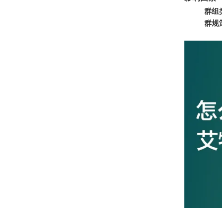
群组
群规