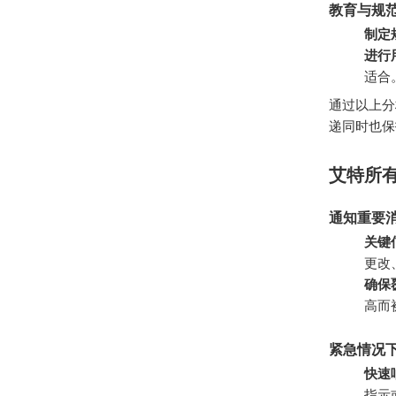
教育与规
制定
进行
适合
通过以上分
递同时也保
艾特所
通知重要
关键
更改
确保
高而
紧急情况
快速
指示