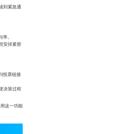
读到紧急通
与率。
程安排紧密
到投票链接
使决策过程
使用这一功能
。