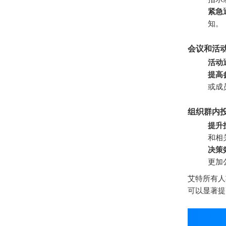
紧急
知。
会议和活
活动
提高
或成
组织群内
提升
和相
决策
更加
艾特所有人
可以显著提