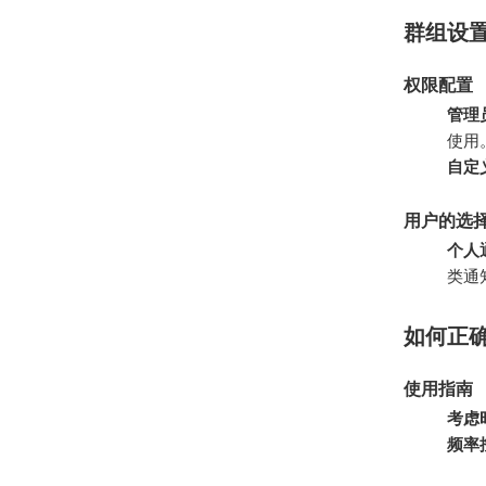
群组设
权限配置
管理
使用
自定
用户的选
个人
类通
如何正确
使用指南
考虑
频率