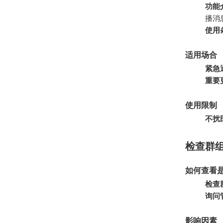
功能
播消
使用
适用场合
紧急
重要
使用限制
不扰
检查群组
如何查看
检查
询问
影响因素