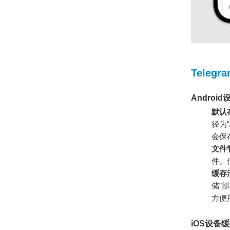
Tele
Andro
默认
径为“/
会保
文件
件。
缓存
储”
方便
iOS设备