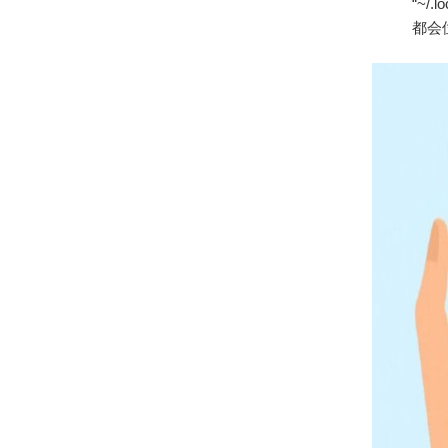
“~/
都会位