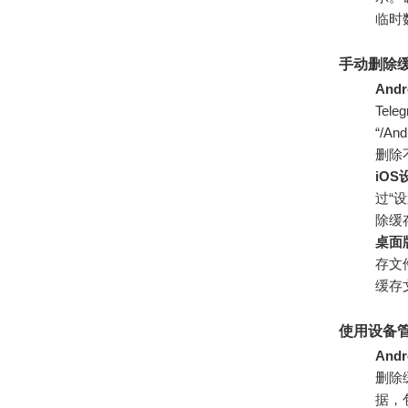
临时
手动删除
And
Tel
“/An
删除
iO
过“设
除缓
桌面
存文件
缓存
使用设备
And
删除
据，包