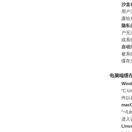
沙盒
用户
露给
隐私
户无
或系
自动
被系
缓存
电脑端缓
Win
“C:
件以
ma
“~/L
进入
Lin