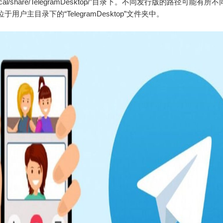
.local/share/TelegramDesktop/”目录下。不同发行版的路径可能有
于用户主目录下的“TelegramDesktop”文件夹中。