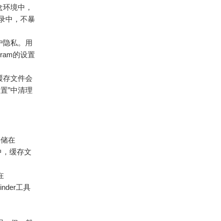
盒环境中，
目录中，不暴
户隐私。用
ram的设置
缓存文件会
设置”中清理
存储在
目录中，缓存文
在
Finder工具