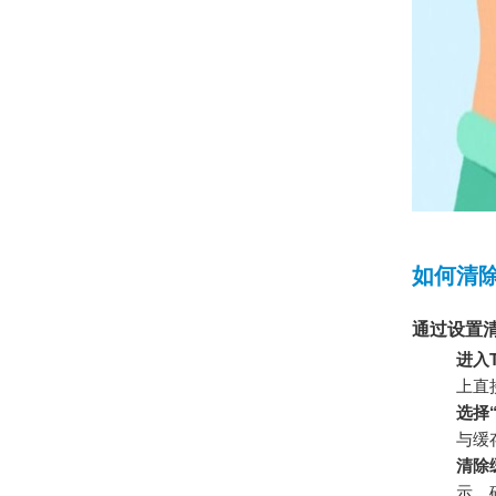
如何清除T
通过设置
进入T
上直
选择
与缓
清除
示。