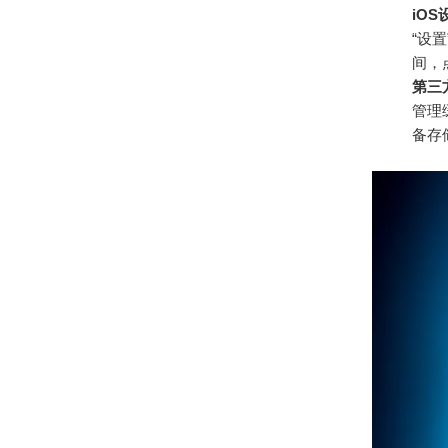
iO
“设置
间，
第三
管理
备存