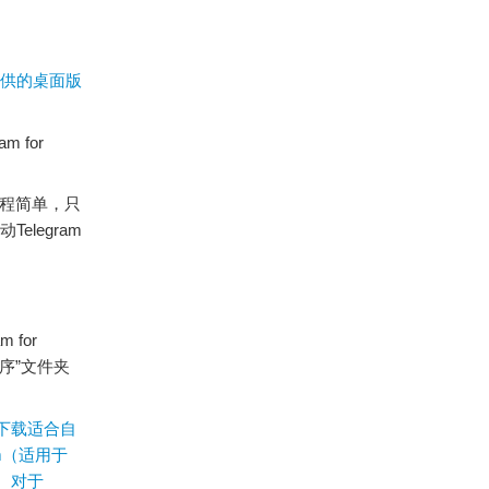
供的桌面版
m for
程简单，只
elegram
m for
程序”文件夹
下载适合自
pm（适用于
装。对于