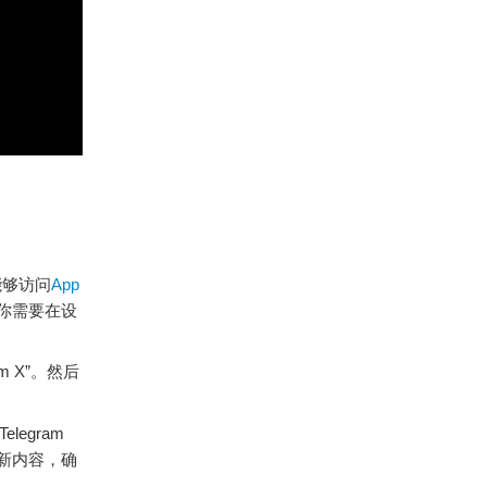
能够访问
App
e，你需要在设
m X”。然后
elegram
新内容，确