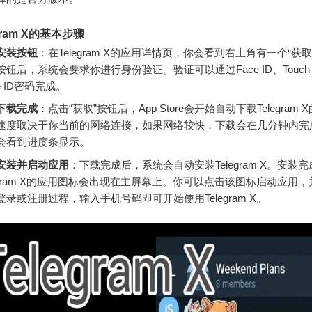
gram X的基本步骤
安装按钮
：在Telegram X的应用详情页，你会看到右上角有一个“获
按钮后，系统会要求你进行身份验证。验证可以通过Face ID、Touch 
le ID密码完成。
下载完成
：点击“获取”按钮后，App Store会开始自动下载Telegram
速度取决于你当前的网络连接，如果网络较快，下载会在几分钟内完
会看到进度条显示。
安装并启动应用
：下载完成后，系统会自动安装Telegram X。安装
legram X的应用图标会出现在主屏幕上。你可以点击该图标启动应用
登录或注册过程，输入手机号码即可开始使用Telegram X。