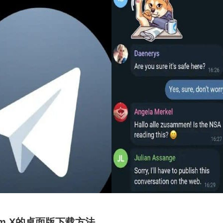
ram X的桌面版下载方法