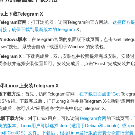
s上下载Telegram X
elegram官网
：打开浏览器，访问Telegram的官方网站
。这是官方提
链接，确保下载到最新版本的Telegram
X。
indows版本
：在Telegram官网的桌面版下载页面，点击“Get Telegra
dows”按钮。系统会自动下载适用于Windows的安装包。
legram X
：下载完成后，双击安装包并按照提示完成安装。安装过
受条款并选择安装位置即可。安装完成后，点击“Finish”完成安装并启动T
Linux上安装Telegram X
c版下载方法
：首先，访问Telegram官网
，在下载页面点击“Get
Telegra
OS”按钮。下载完成后，打开.dmg文件并将Telegram X拖动到“应用
完成后，你可以从“应用程序”文件夹中启动Telegram X。
ux版下载方法
：对于Linux用户，可以访问
Telegram官网
的下载页面
，
的版本。Linux用户可以选择.deb（适用于Debian和Ubuntu）或.r
dora和CentOS）文件。下载后，根据Linux发行版的安装命令进行安