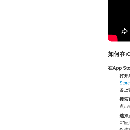
如何在iO
在App St
打开A
Store
备上
搜索Te
点击
选择
X”
保选