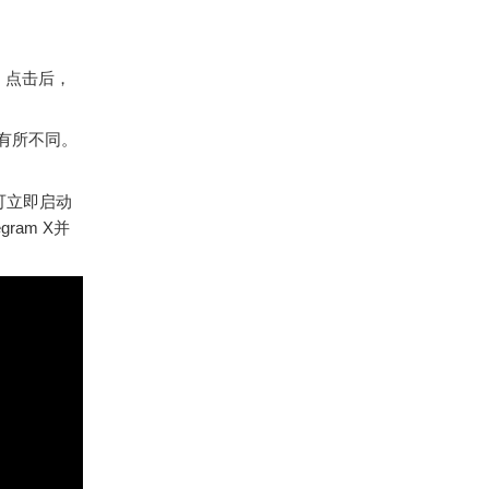
钮。点击后，
有所不同。
可立即启动
ram X并