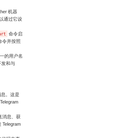
her 机器
户可以通过它设
命令启
art
命令并按照
唯一的用户名
的开发和与
的消息。这是
egram
是发送消息、获
elegram