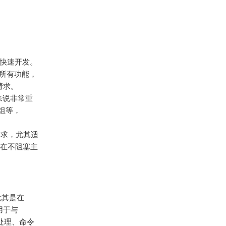
用于快速开发。
 的所有功能，
请求。
 来说非常重
组等，
请求，尤其适
在不阻塞主
，尤其是在
用于与
息处理、命令