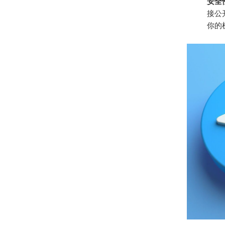
安全
接公
你的机