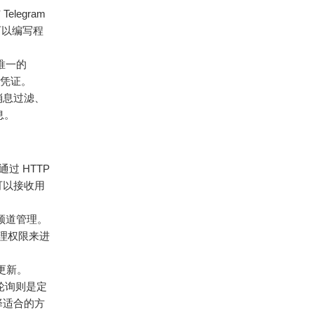
elegram
可以编写程
个唯一的
的凭证。
消息过滤、
息。
过 HTTP
可以接收用
和频道管理。
理权限来进
收更新。
而轮询则是定
择适合的方