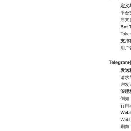
定义
平台
序来
Bot 
Tok
支持
用户
Telegr
发送
请求
户发
管理
例如
行自
Web
Web
期向